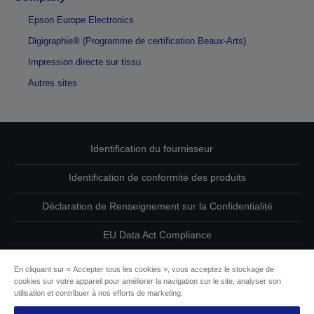
Epson Europe Electronics
Digigraphie® (Programme de certification Beaux-Arts)
Impression directe sur tissu
Autres sites
Identification du fournisseur
Identification de conformité des produits
Déclaration de Renseignement sur la Confidentialité
EU Data Act Compliance
Contactez-nous au sujet de vos données
En cliquant sur « Accepter tous les cookies », vous acceptez le stockage de
cookies sur votre appareil pour améliorer la navigation sur le site, analyser son
Informations sur les cookies
utilisation et contribuer à nos efforts de marketing.