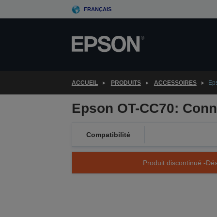
Skip
FRANÇAIS
to
main
content
ACCUEIL
PRODUITS
ACCESSOIRES
Ep
Epson OT-CC70: Conne
Compatibilité
Produit discontinué -Dés