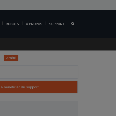
ROBOTS
À PROPOS
SUPPORT
Arrêté
 à bénéficier du support.