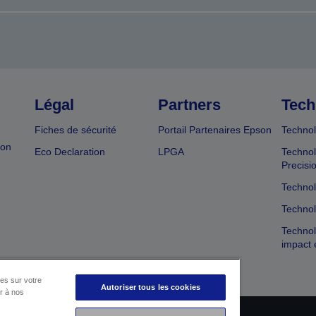
Légal
Partners
Tech
Fiches de sécurité
Portail Partenaires Epson
Technol
ion
Eco Declaration
LPGA
Technol
Precisi
Technol
Technol
Technol
impact 
es sur votre
Autoriser tous les cookies
er à nos