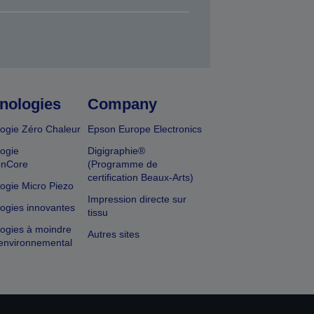
nologies
Company
ogie Zéro Chaleur
Epson Europe Electronics
ogie
Digigraphie®
onCore
(Programme de
certification Beaux-Arts)
ogie Micro Piezo
Impression directe sur
ogies innovantes
tissu
ogies à moindre
Autres sites
environnemental