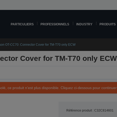
PARTICULIERS
PROFESSIONNELS
INDUSTRY
PRODUITS
son OT-CC70: Connector Cover for TM-T70 only ECW
ctor Cover for TM-T70 only ECW
olé, ce produit n’est plus disponible. Cliquez ci-dessous pour continuer
Référence produit : C32C814601