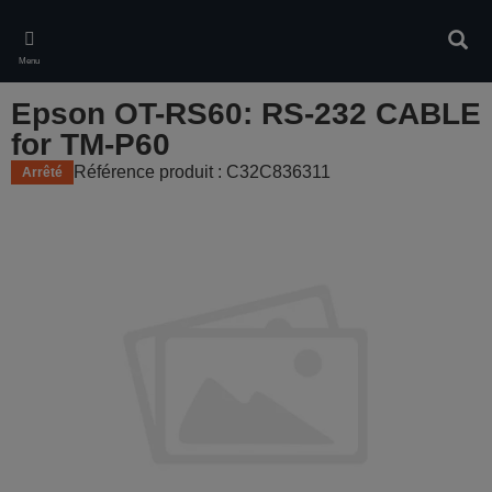
Skip
to
Rech
main
Menu
content
Epson OT-RS60: RS-232 CABLE
for TM-P60
Référence produit : C32C836311
Arrêté