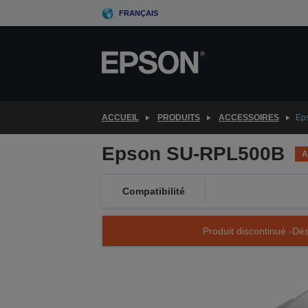
Skip
FRANÇAIS
to
main
content
ACCUEIL
PRODUITS
ACCESSOIRES
Ep
Epson SU-RPL500B
A
Compatibilité
Produit discontinué -Dés