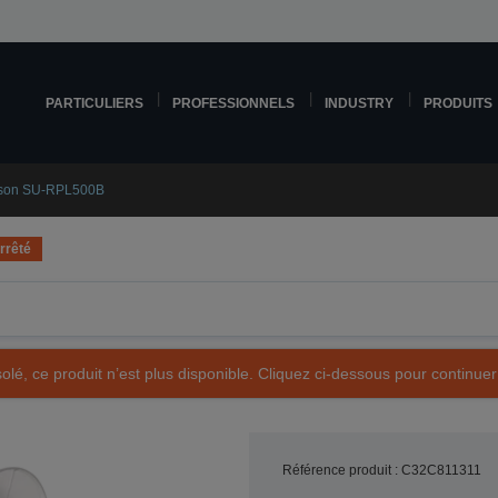
PARTICULIERS
PROFESSIONNELS
INDUSTRY
PRODUITS
son SU-RPL500B
rrêté
olé, ce produit n’est plus disponible. Cliquez ci-dessous pour continuer
Référence produit : C32C811311