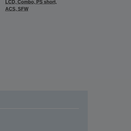
LCD, Combo, PS short,
ACS, SFW