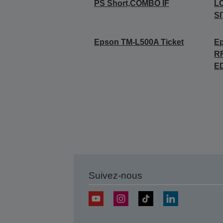
PS Short,COMBO IF
LC
SI
Epson TM-L500A Ticket
Ep
RF
E
Suivez-nous