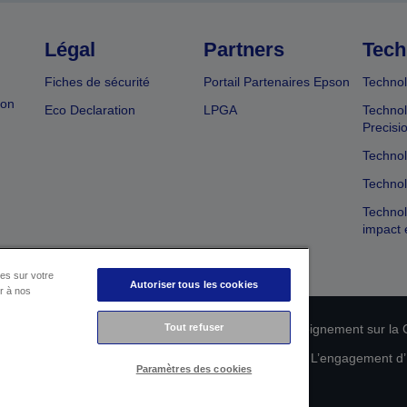
Légal
Partners
Tech
Fiches de sécurité
Portail Partenaires Epson
Technol
ion
Eco Declaration
LPGA
Technol
Precisi
Technol
Technol
Technol
impact 
es sur votre
Autoriser tous les cookies
er à nos
n de conformité des produits
Déclaration de Renseignement sur la C
Tout refuser
 de vos données
Informations sur les cookies
L’engagement d’E
Paramètres des cookies
Copyright © 2026 Seiko Epson