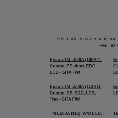
Les modèles ci-dessous sont 
veuillez
Epson TM-L500A (106A1):
Ep
Combo, PS short, EDG,
Co
LCD - SITA F/W
LC
Epson TM-L500A (112A1):
Ep
Combo, PS, EDG, LCD,
L
Tray - SITA F/W
TM-L500A (115): W/O LCD,
TM