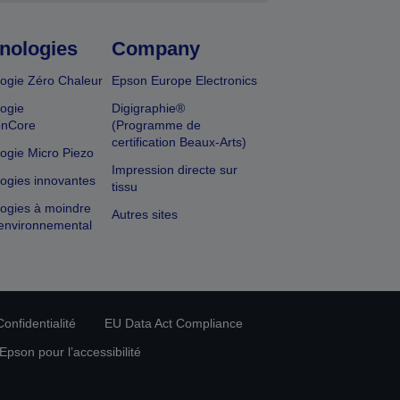
nologies
Company
ogie Zéro Chaleur
Epson Europe Electronics
ogie
Digigraphie®
onCore
(Programme de
certification Beaux-Arts)
ogie Micro Piezo
Impression directe sur
ogies innovantes
tissu
ogies à moindre
Autres sites
environnemental
onfidentialité
EU Data Act Compliance
pson pour l’accessibilité