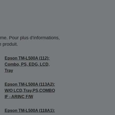
me. Pour plus d’informations,
 produit.
Epson TM-L500A (112):
Combo, PS, EDG, LCD,
Tray
Epson TM-L500A (113A2):
W/O LCD,Tray,PS,COMBO
IF - ARINC F/W
Epson TM-L500A (118A1):