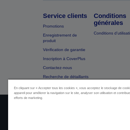
Service clients
Conditions
générales
Promotions
Conditions d’utilisat
Enregistrement de
produit
Vérification de garantie
Inscription à CoverPlus
Contactez-nous
Recherche de détaillants
En cliquant sur « Accepter tous les cookies », vous acceptez le stockage de cooki
appareil pour améliorer la navigation sur le site, analyser son utilisation et contribu
efforts de marketing.
Identification du fournisseur
Identificatio
Contactez-nous au sujet