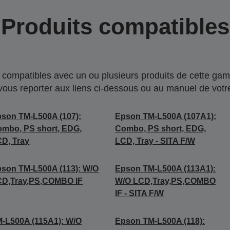
Produits compatibles
compatibles avec un ou plusieurs produits de cette gam
 vous reporter aux liens ci-dessous ou au manuel de votre
son TM-L500A (107):
Epson TM-L500A (107A1):
mbo, PS short, EDG,
Combo, PS short, EDG,
D, Tray
LCD, Tray - SITA F/W
son TM-L500A (113): W/O
Epson TM-L500A (113A1):
CD,Tray,PS,COMBO IF
W/O LCD,Tray,PS,COMBO
IF - SITA F/W
-L500A (115A1): W/O
Epson TM-L500A (118):