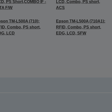
D, PS Short,COMBO IF -
LCD, Combo, PS short,
TA F/W
ACS
son TM-L500A (710):
Epson TM-L500A (710A1):
ID, Combo, PS short,
RFID, Combo, PS short,
DG, LCD
EDG, LCD, SFW