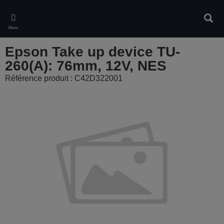
Skip
to
Rech
main
Menu
content
Epson Take up device TU-
260(A): 76mm, 12V, NES
Référence produit : C42D322001