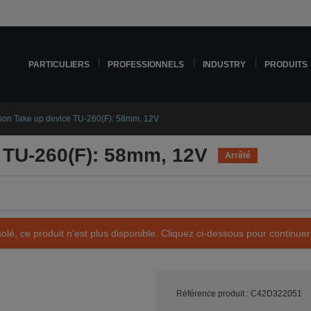
PARTICULIERS
PROFESSIONNELS
INDUSTRY
PRODUITS
on Take up device TU-260(F): 58mm, 12V
 TU-260(F): 58mm, 12V
Arrêté
olé, ce produit n’est plus disponible. Cliquez ci-dessous pour continuer
Référence produit : C42D322051