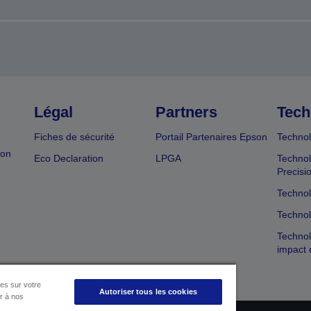
Légal
Partners
Tech
Fiches de sécurité
Portail Partenaires Epson
Technol
ion
Eco Declaration
LPGA
Technol
Precisi
Technol
Technol
Technol
impact 
es sur votre
Autoriser tous les cookies
er à nos