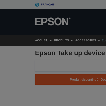
Skip
FRANÇAIS
to
main
content
ACCUEIL
PRODUITS
ACCESSOIRES
Eps
Epson Take up device
Produit discontinué -Dés