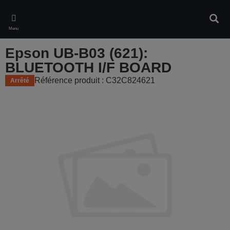
Skip
to
Rech
main
Menu
content
Epson UB-B03 (621):
BLUETOOTH I/F BOARD
Référence produit : C32C824621
Arrêté