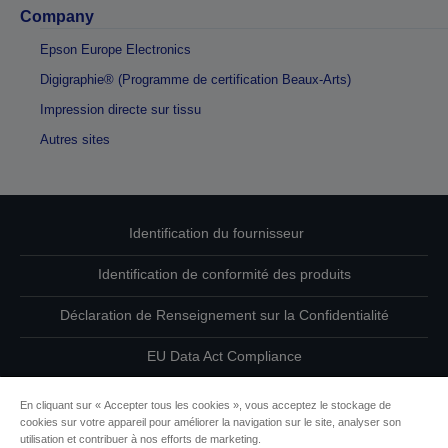
Company
Epson Europe Electronics
Digigraphie® (Programme de certification Beaux-Arts)
Impression directe sur tissu
Autres sites
Identification du fournisseur
Identification de conformité des produits
Déclaration de Renseignement sur la Confidentialité
EU Data Act Compliance
Contactez-nous au sujet de vos données
En cliquant sur « Accepter tous les cookies », vous acceptez le stockage de
cookies sur votre appareil pour améliorer la navigation sur le site, analyser son
Informations sur les cookies
utilisation et contribuer à nos efforts de marketing.