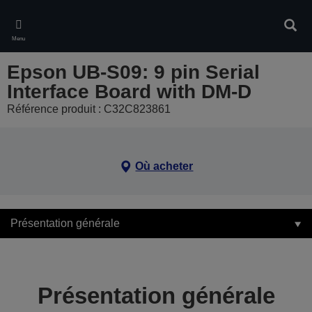
Skip
to
Rech
main
Menu
content
Epson UB-S09: 9 pin Serial
Interface Board with DM-D
Référence produit : C32C823861
Où acheter
Présentation générale
Présentation générale