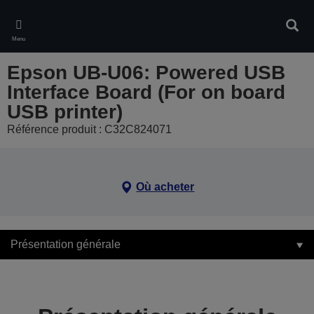
Skip
to
Rech
main
Menu
content
Epson UB-U06: Powered USB
Interface Board (For on board
USB printer)
Référence produit : C32C824071
Où acheter
Présentation générale