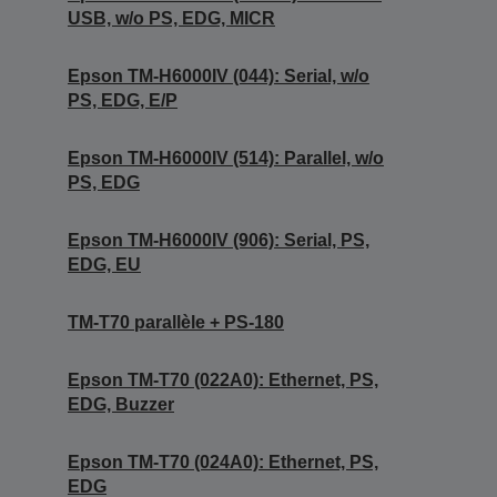
USB, w/o PS, EDG, MICR
Epson TM-H6000IV (044): Serial, w/o
PS, EDG, E/P
Epson TM-H6000IV (514): Parallel, w/o
PS, EDG
Epson TM-H6000IV (906): Serial, PS,
EDG, EU
TM-T70 parallèle + PS-180
Epson TM-T70 (022A0): Ethernet, PS,
EDG, Buzzer
Epson TM-T70 (024A0): Ethernet, PS,
EDG