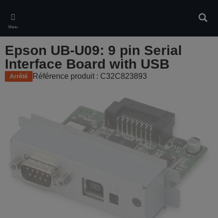
Skip
to
Rech
main
Menu
content
Epson UB-U09: 9 pin Serial
Interface Board with USB
Référence produit : C32C823893
Arrêté