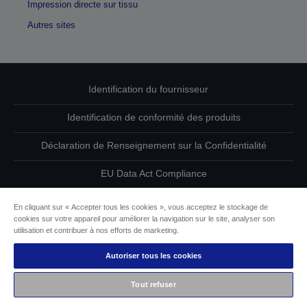
Impression directe sur tissu
Autres sites
Identification du fournisseur
Identification de conformité des produits
Déclaration de Renseignement sur la Confidentialité
EU Data Act Compliance
Contactez-nous au sujet de vos données
En cliquant sur « Accepter tous les cookies », vous acceptez le stockage de
cookies sur votre appareil pour améliorer la navigation sur le site, analyser son
Informations sur les cookies
utilisation et contribuer à nos efforts de marketing.
Autoriser tous les cookies
L’engagement d’Epson pour l’accessibilité
Tout refuser
Copyright © 2026 Seiko Epson