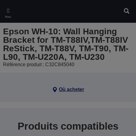
Skip
to
Rech
main
Menu
content
Epson WH-10: Wall Hanging
Bracket for TM-T88IV,TM-T88IV
ReStick, TM-T88V, TM-T90, TM-
L90, TM-U220A, TM-U230
Référence produit : C32C845040
Où acheter
Produits compatibles