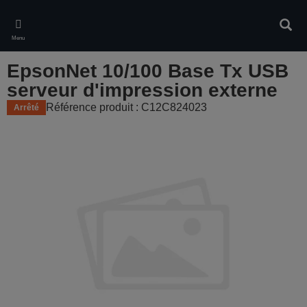
Skip
to
Rech
main
Menu
content
EpsonNet 10/100 Base Tx USB
serveur d'impression externe
Référence produit : C12C824023
Arrêté