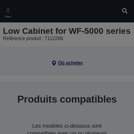
Skip
to
Rech
main
Menu
content
Low Cabinet for WF-5000 series
Référence produit : 7112286
Où acheter
Produits compatibles
Les modèles ci-dessous sont
compatibles avec un ou plusieurs