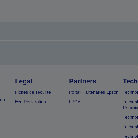
Légal
Partners
Tech
Fiches de sécurité
Portail Partenaires Epson
Technol
ion
Eco Declaration
LPGA
Technol
Precisi
Technol
Technol
Technol