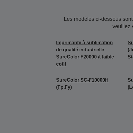
Les modèles ci-dessous sont 
veuillez
Imprimante à sublimation
Su
de qualité industrielle
(J
SureColor F20000 à faible
St
coût
SureColor SC-F10000H
S
(Fp,Fy)
(L