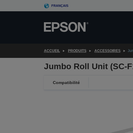
Skip
FRANÇAIS
to
main
content
ACCUEIL
PRODUITS
ACCESSOIRES
Jum
Jumbo Roll Unit (SC-F
Compatibilité