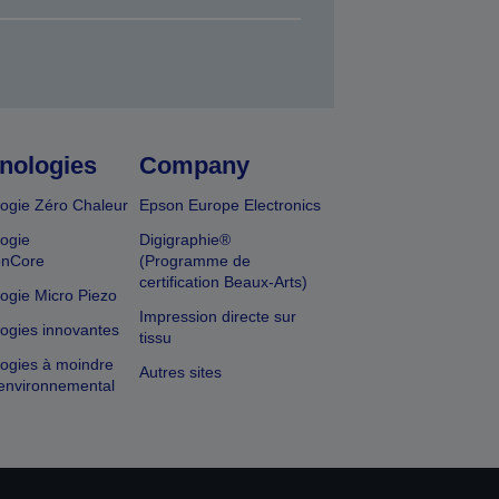
nologies
Company
ogie Zéro Chaleur
Epson Europe Electronics
ogie
Digigraphie®
onCore
(Programme de
certification Beaux-Arts)
ogie Micro Piezo
Impression directe sur
ogies innovantes
tissu
ogies à moindre
Autres sites
environnemental