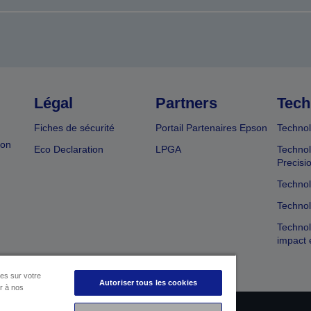
Légal
Partners
Tech
Fiches de sécurité
Portail Partenaires Epson
Technol
ion
Eco Declaration
LPGA
Technol
Precisi
Technol
Technol
Technol
impact 
es sur votre
Autoriser tous les cookies
er à nos