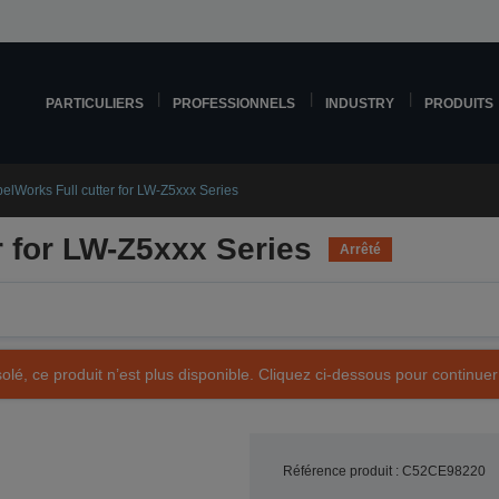
PARTICULIERS
PROFESSIONNELS
INDUSTRY
PRODUITS
elWorks Full cutter for LW-Z5xxx Series
r for LW-Z5xxx Series
Arrêté
olé, ce produit n’est plus disponible. Cliquez ci-dessous pour continuer
Référence produit : C52CE98220