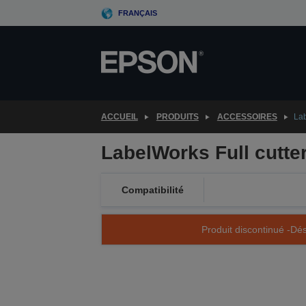
Skip
FRANÇAIS
to
main
content
ACCUEIL
PRODUITS
ACCESSOIRES
Lab
LabelWorks Full cutte
Compatibilité
Produit discontinué -Dés