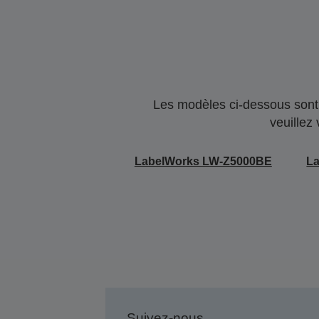
Les modèles ci-dessous sont 
veuillez
LabelWorks LW-Z5000BE
L
Suivez-nous