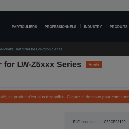
PARTICULIERS
PROFESSIONNELS
INDUSTRY
PRODUITS
elWorks Half cutter for LW-Z5xxx Series
r for LW-Z5xxx Series
Arrêté
olé, ce produit n’est plus disponible. Cliquez ci-dessous pour continuer
Référence produit : C52CE98120