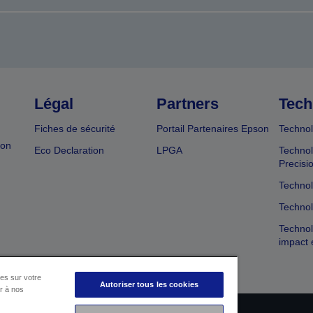
Légal
Partners
Tech
Fiches de sécurité
Portail Partenaires Epson
Technol
ion
Eco Declaration
LPGA
Technol
Precisi
Technol
Technol
Technol
impact 
es sur votre
Autoriser tous les cookies
er à nos