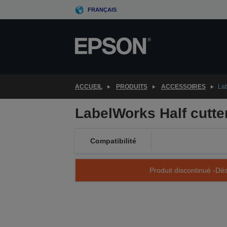
Skip
FRANÇAIS
to
main
content
ACCUEIL
PRODUITS
ACCESSOIRES
Lab
LabelWorks Half cutte
Compatibilité
Produit discontinué -Dés