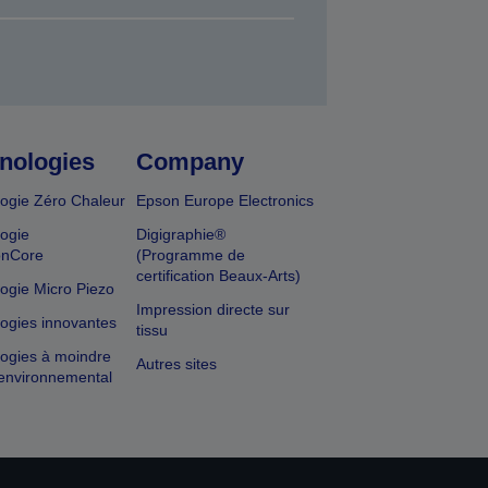
nologies
Company
ogie Zéro Chaleur
Epson Europe Electronics
ogie
Digigraphie®
onCore
(Programme de
certification Beaux-Arts)
ogie Micro Piezo
Impression directe sur
ogies innovantes
tissu
ogies à moindre
Autres sites
environnemental