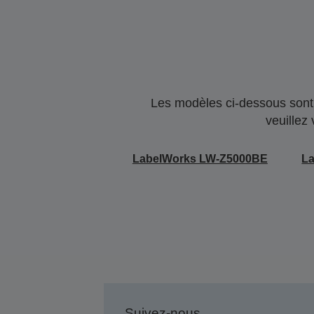
Les modèles ci-dessous sont 
veuillez
LabelWorks LW-Z5000BE
L
Suivez-nous