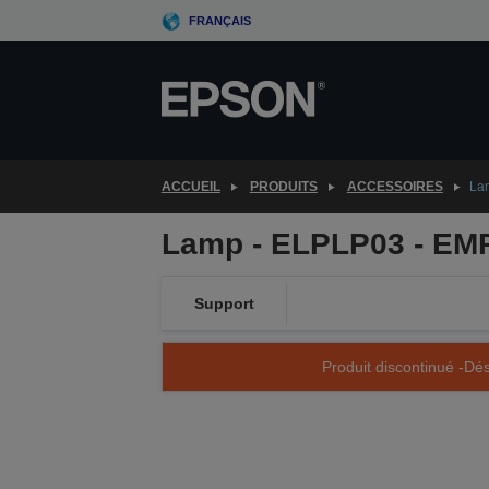
Skip
FRANÇAIS
to
main
content
ACCUEIL
PRODUITS
ACCESSOIRES
La
Lamp - ELPLP03 - EM
Support
Produit discontinué -Dés