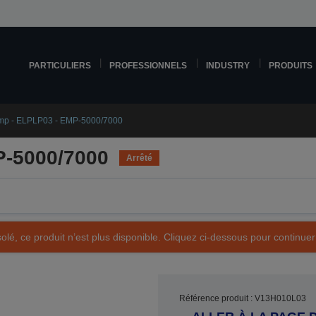
PARTICULIERS
PROFESSIONNELS
INDUSTRY
PRODUITS
mp - ELPLP03 - EMP-5000/7000
P-5000/7000
Arrêté
olé, ce produit n’est plus disponible. Cliquez ci-dessous pour continuer
Référence produit : V13H010L03