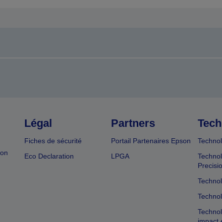
Légal
Partners
Tech
Fiches de sécurité
Portail Partenaires Epson
Technol
ion
Eco Declaration
LPGA
Technol
Precisi
Technol
Technol
Technol
impact 