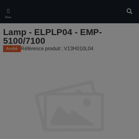
Skip
to
Rech
main
Menu
content
Lamp - ELPLP04 - EMP-
5100/7100
Référence produit : V13H010L04
Arrêté