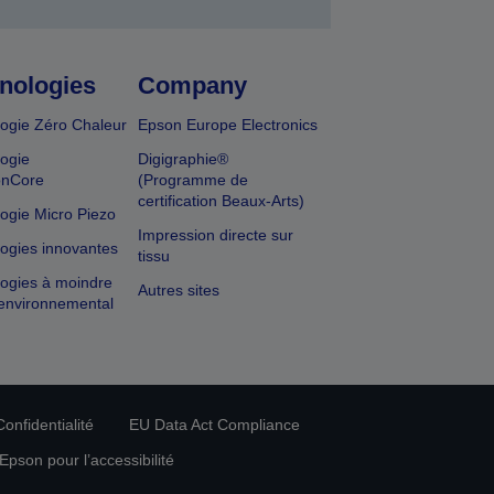
nologies
Company
ogie Zéro Chaleur
Epson Europe Electronics
ogie
Digigraphie®
onCore
(Programme de
certification Beaux-Arts)
ogie Micro Piezo
Impression directe sur
ogies innovantes
tissu
ogies à moindre
Autres sites
environnemental
onfidentialité
EU Data Act Compliance
pson pour l’accessibilité