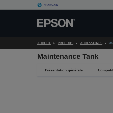
Skip
FRANÇAIS
to
main
content
ACCUEIL
PRODUITS
ACCESSOIRES
Ma
Maintenance Tank
Présentation générale
Compatib