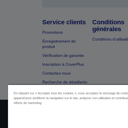
Service clients
Conditions
générales
Promotions
Conditions d’utilisat
Enregistrement de
produit
Vérification de garantie
Inscription à CoverPlus
Contactez-nous
Recherche de détaillants
En cliquant sur « Accepter tous les cookies », vous acceptez le stockage de cooki
appareil pour améliorer la navigation sur le site, analyser son utilisation et contribu
efforts de marketing.
Identification du fournisseur
Identificatio
Contactez-nous au sujet