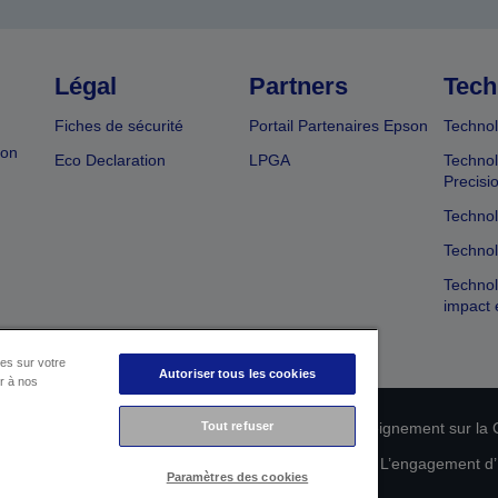
Légal
Partners
Tech
Fiches de sécurité
Portail Partenaires Epson
Technol
ion
Eco Declaration
LPGA
Technol
Precisi
Technol
Technol
Technol
impact 
es sur votre
Autoriser tous les cookies
er à nos
n de conformité des produits
Tout refuser
Déclaration de Renseignement sur la C
 de vos données
Informations sur les cookies
L’engagement d’E
Paramètres des cookies