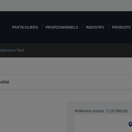
PARTICULIERS
PROFESSIONNELS
INDUSTRY
PRODUITS
intenance Tank
ilité
Référence produit : C12C890191