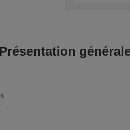
Présentation général
0,
,
,