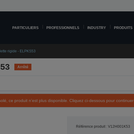
PARTICULIERS
PROFESSIONNELS
INDUSTRY
PRODUITS
ette rigide - ELPKS53
S53
Arrêté
olé, ce produit n’est plus disponible. Cliquez ci-dessous pour continuer
Référence produit : V12H001K53