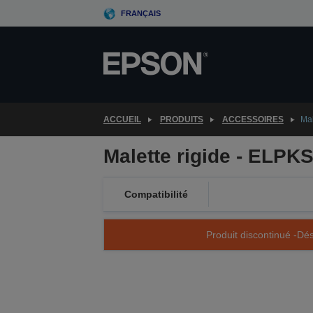
Skip
FRANÇAIS
to
main
content
ACCUEIL
PRODUITS
ACCESSOIRES
Mal
Malette rigide - ELPK
Compatibilité
Produit discontinué -Dés