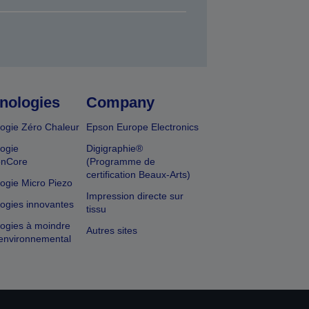
nologies
Company
ogie Zéro Chaleur
Epson Europe Electronics
ogie
Digigraphie®
onCore
(Programme de
certification Beaux-Arts)
ogie Micro Piezo
Impression directe sur
ogies innovantes
tissu
ogies à moindre
Autres sites
environnemental