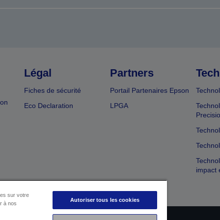
Légal
Partners
Tech
Fiches de sécurité
Portail Partenaires Epson
Technol
ion
Eco Declaration
LPGA
Technol
Precisi
Technol
Technol
Technol
impact 
es sur votre
Autoriser tous les cookies
er à nos