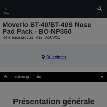
Skip
to
Rech
main
Menu
content
Moverio BT-40/BT-40S Nose
Pad Pack - BO-NP350
Référence produit : V12HA50W01
Où acheter
Présentation générale
Présentation générale