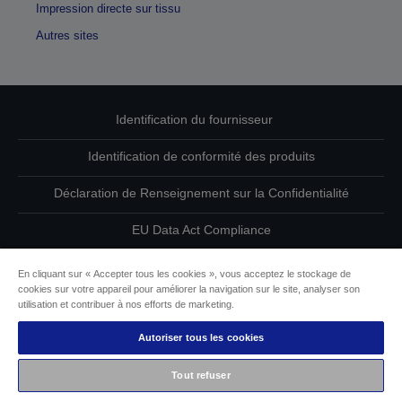
Impression directe sur tissu
Autres sites
Identification du fournisseur
Identification de conformité des produits
Déclaration de Renseignement sur la Confidentialité
EU Data Act Compliance
Contactez-nous au sujet de vos données
En cliquant sur « Accepter tous les cookies », vous acceptez le stockage de
cookies sur votre appareil pour améliorer la navigation sur le site, analyser son
Informations sur les cookies
utilisation et contribuer à nos efforts de marketing.
Autoriser tous les cookies
L’engagement d’Epson pour l’accessibilité
Tout refuser
Copyright © 2026 Seiko Epson