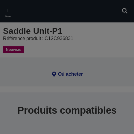
Skip
to
Rech
main
Menu
content
Saddle Unit-P1
Référence produit : C12C936831
Nouveau
Où acheter
Produits compatibles