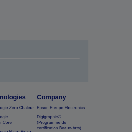
nologies
Company
ogie Zéro Chaleur
Epson Europe Electronics
ogie
Digigraphie®
onCore
(Programme de
certification Beaux-Arts)
ogie Micro Piezo