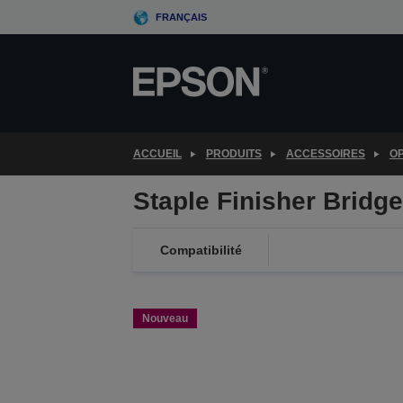
Skip
FRANÇAIS
to
main
content
ACCUEIL
PRODUITS
ACCESSOIRES
OP
Staple Finisher Bridge
Compatibilité
Nouveau