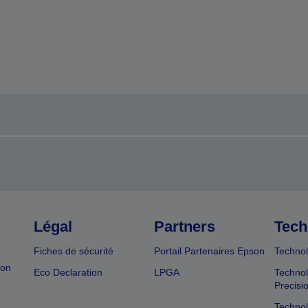
Légal
Partners
Tech
Fiches de sécurité
Portail Partenaires Epson
Technol
ion
Eco Declaration
LPGA
Technol
Precisi
Technol