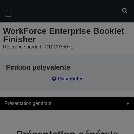
Skip
to
Rech
main
Menu
content
WorkForce Enterprise Booklet
Finisher
Référence produit : C12C935071
Finition polyvalente
Où acheter
Présentation générale