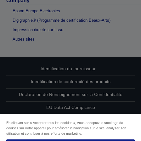
Company
Epson Europe Electronics
Digigraphie® (Programme de certification Beaux-Arts)
Impression directe sur tissu
Autres sites
Identification du fournisseur
Identification de conformité des produits
Déclaration de Renseignement sur la Confidentialité
EU Data Act Compliance
Contactez-nous au sujet de vos données
En cliquant sur « Accepter tous les cookies », vous acceptez le stockage de
cookies sur votre appareil pour améliorer la navigation sur le site, analyser son
Informations sur les cookies
utilisation et contribuer à nos efforts de marketing.