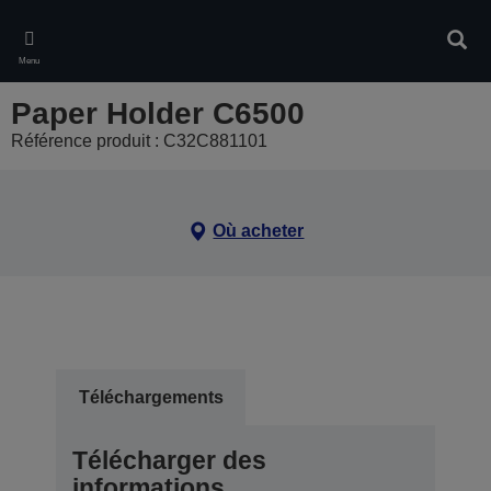
Skip
to
Rech
main
Menu
content
Paper Holder C6500
Référence produit : C32C881101
Où acheter
Téléchargements
Télécharger des
informations