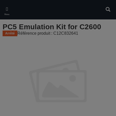
Skip
to
Rech
main
Menu
content
PC5 Emulation Kit for C2600
Référence produit : C12C832641
Arrêté