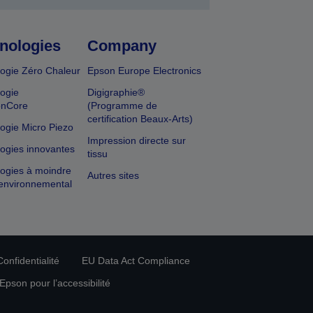
nologies
Company
ogie Zéro Chaleur
Epson Europe Electronics
ogie
Digigraphie®
onCore
(Programme de
certification Beaux-Arts)
ogie Micro Piezo
Impression directe sur
ogies innovantes
tissu
ogies à moindre
Autres sites
environnemental
onfidentialité
EU Data Act Compliance
pson pour l’accessibilité