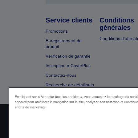
Service clients
Conditions
générales
Promotions
Conditions d’utilisat
Enregistrement de
produit
Vérification de garantie
Inscription à CoverPlus
Contactez-nous
Recherche de détaillants
En cliquant sur « Accepter tous les cookies », vous acceptez le stockage de cooki
appareil pour améliorer la navigation sur le site, analyser son utilisation et contribu
efforts de marketing.
Identification du fournisseur
Identificatio
Contactez-nous au sujet