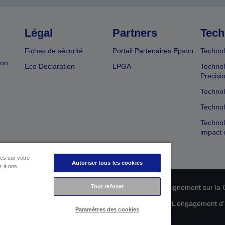
Légal
Partners
Tech
Fiches de sécurité
Portail Partenaires Epson
Technol
ion
Eco Declaration
LPGA
Technol
Precisi
Technol
Technol
Technol
impact 
es sur votre
Autoriser tous les cookies
er à nos
n de conformité des produits
Déclaration de Renseignement sur la C
Tout refuser
 de vos données
Informations sur les cookies
L’engagement d’E
Paramètres des cookies
Copyright © 2026 Seiko Epson