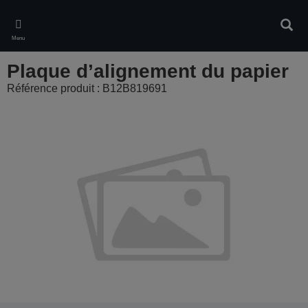
Skip
to
Rech
main
Menu
content
Plaque d’alignement du papier
Référence produit : B12B819691