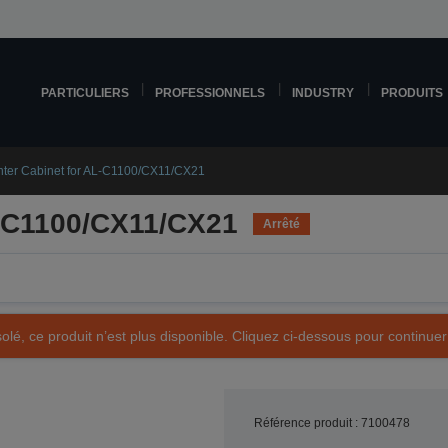
PARTICULIERS
PROFESSIONNELS
INDUSTRY
PRODUITS
nter Cabinet for AL-C1100/CX11/CX21
L-C1100/CX11/CX21
Arrêté
olé, ce produit n’est plus disponible. Cliquez ci-dessous pour continuer
Référence produit : 7100478