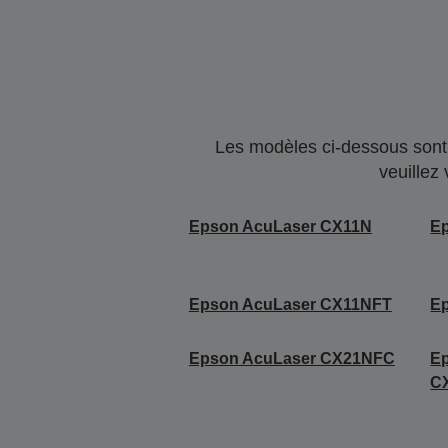
Les modèles ci-dessous sont 
veuillez
Epson AcuLaser CX11N
E
Epson AcuLaser CX11NFT
E
Epson AcuLaser CX21NFC
E
C