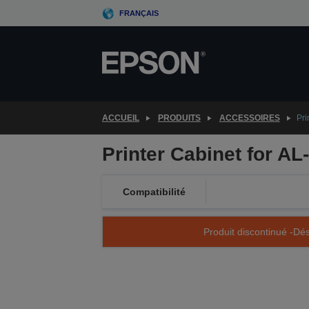
Skip
FRANÇAIS
to
main
content
ACCUEIL
PRODUITS
ACCESSOIRES
Pri
Printer Cabinet for A
Compatibilité
Produit discontinué -Dés