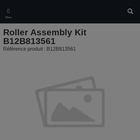
Skip
to
Rech
main
Menu
content
Roller Assembly Kit
B12B813561
Référence produit : B12B813561