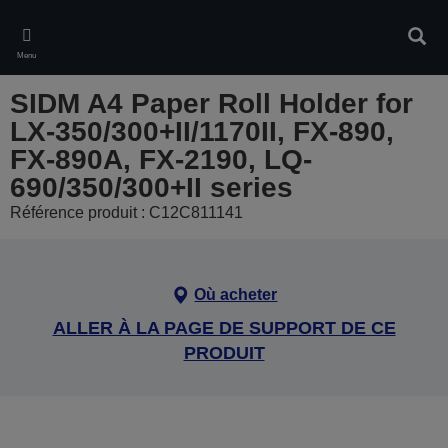
Skip
to
Rech
main
Menu
content
SIDM A4 Paper Roll Holder for
LX-350/300+II/1170II, FX-890,
FX-890A, FX-2190, LQ-
690/350/300+II series
Référence produit : C12C811141
Où acheter
ALLER À LA PAGE DE SUPPORT DE CE
PRODUIT