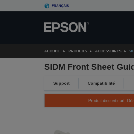
Skip
FRANÇAIS
to
main
content
ACCUEIL
PRODUITS
ACCESSOIRES
SID
SIDM Front Sheet Guid
Support
Compatibilité
Produit discontinué -Dés