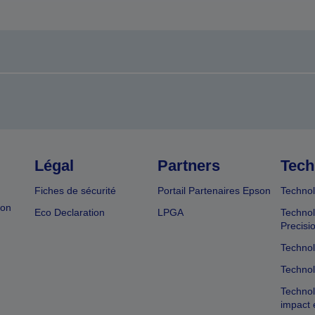
Légal
Partners
Tech
Fiches de sécurité
Portail Partenaires Epson
Technol
ion
Eco Declaration
LPGA
Technol
Precisi
Technol
Technol
Technol
impact 