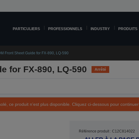
PARTICULIERS
PROFESSIONNELS
INDUSTRY
PRODUITS
M Front Sheet Guide for FX-890, LQ-590
e for FX-890, LQ-590
Arrêté
olé, ce produit n’est plus disponible. Cliquez ci-dessous pour continuer
Référence produit : C12C814022