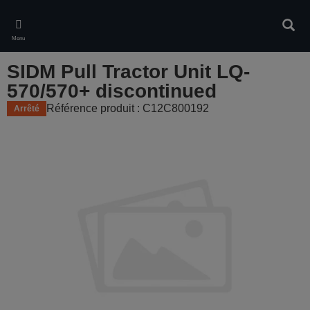
Skip
to
Rech
main
Menu
content
SIDM Pull Tractor Unit LQ-
570/570+ discontinued
Référence produit : C12C800192
Arrêté