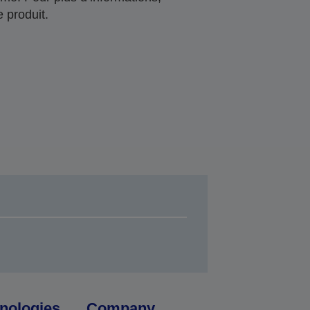
 produit.
nologies
Company