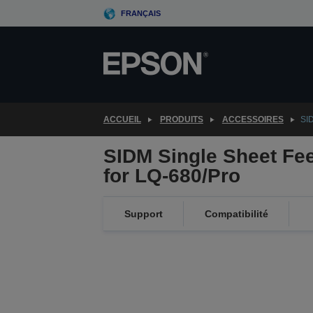
Skip
FRANÇAIS
to
main
content
ACCUEIL
PRODUITS
ACCESSOIRES
SID
SIDM Single Sheet Fe
for LQ-680/Pro
Support
Compatibilité