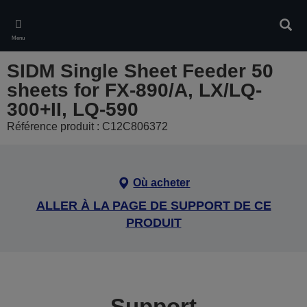
Skip
to
Rech
main
Menu
content
SIDM Single Sheet Feeder 50
sheets for FX-890/A, LX/LQ-
300+II, LQ-590
Référence produit : C12C806372
Où acheter
ALLER À LA PAGE DE SUPPORT DE CE
PRODUIT
Support