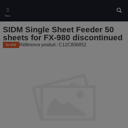
Skip
to
Rech
main
Menu
content
SIDM Single Sheet Feeder 50
sheets for FX-980 discontinued
Référence produit : C12C806852
Arrêté