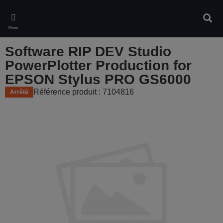
Skip
to
Rech
main
Menu
content
Software RIP DEV Studio
PowerPlotter Production for
EPSON Stylus PRO GS6000
Référence produit : 7104816
Arrêté