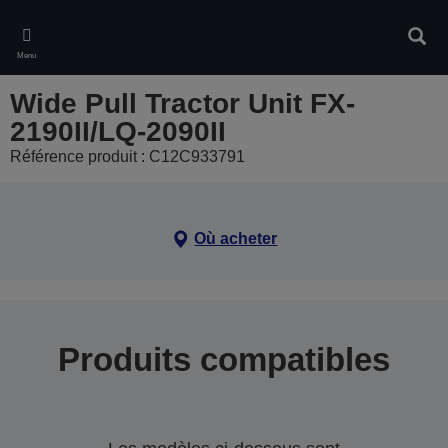
Skip
to
Rech
main
Menu
content
Wide Pull Tractor Unit FX-
2190II/LQ-2090II
Référence produit : C12C933791
Où acheter
Produits compatibles