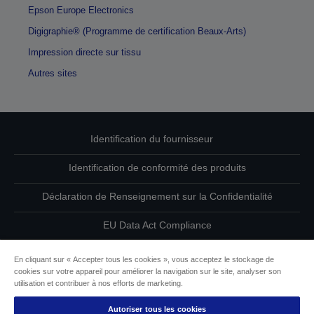
Epson Europe Electronics
Digigraphie® (Programme de certification Beaux-Arts)
Impression directe sur tissu
Autres sites
Identification du fournisseur
Identification de conformité des produits
Déclaration de Renseignement sur la Confidentialité
EU Data Act Compliance
Contactez-nous au sujet de vos données
En cliquant sur « Accepter tous les cookies », vous acceptez le stockage de
cookies sur votre appareil pour améliorer la navigation sur le site, analyser son
Informations sur les cookies
utilisation et contribuer à nos efforts de marketing.
Autoriser tous les cookies
L’engagement d’Epson pour l’accessibilité