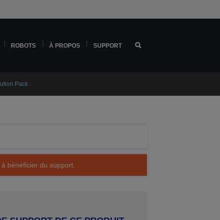
ROBOTS
À PROPOS
SUPPORT
ution Pack
 à bénéficier du support.
P