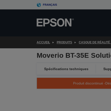
Skip
FRANÇAIS
to
main
content
ACCUEIL
PRODUITS
CASQUE DE RÉALITÉ
Moverio BT-35E Solut
Spécifications techniques
Sup
Produit discontinué -Dés