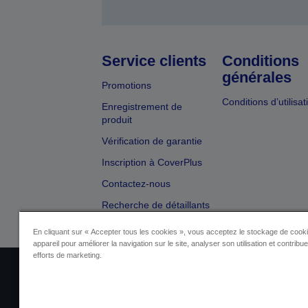
Service clients
Conditions
générales
Promotions
Conditions d’utilisat
Enregistrement de
produit
Vérification de garantie
Inscription à CoverPlus
Contactez-nous
Recherche de détaillants
En cliquant sur « Accepter tous les cookies », vous acceptez le stockage de cooki
appareil pour améliorer la navigation sur le site, analyser son utilisation et contribu
efforts de marketing.
Identification du fournisseur
Identificatio
Contactez-nous au sujet