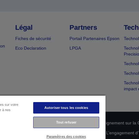
Légal
Partners
Tech
Fiches de sécurité
Portail Partenaires Epson
Technol
ion
Eco Declaration
LPGA
Technol
Precisi
Technol
Technol
Technol
impact 
es sur votre
Autoriser tous les cookies
er à nos
n de conformité des produits
Déclaration de Renseignement sur la C
Tout refuser
 de vos données
Informations sur les cookies
L’engagement d’E
Paramètres des cookies