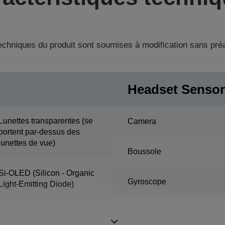
techniques du produit sont soumises à modification sans pré
Headset Senso
Lunettes transparentes (se
Camera
portent par-dessus des
lunettes de vue)
Boussole
Si-OLED (Silicon - Organic
Gyroscope
Light-Emitting Diode)
0,43 poucepanneau grand