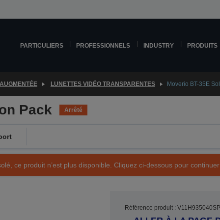
PARTICULIERS
PROFESSIONNELS
INDUSTRY
PRODUITS
 AUGMENTÉE
LUNETTES VIDÉO TRANSPARENTES
Moverio BT-35E Sol
ion Pack
Arrêté
port
olé, ce produit n’est plus disponible. Cliquez ci-dessous pour continuer
Référence produit : V11H935040S