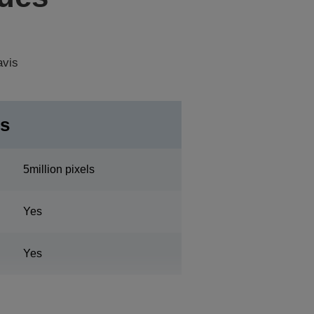
avis
rs
5million pixels
Yes
Yes