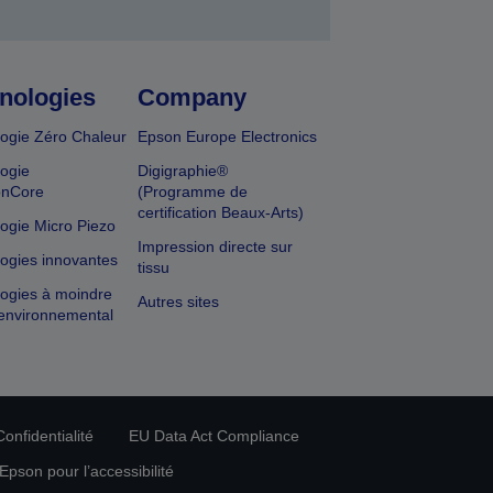
nologies
Company
ogie Zéro Chaleur
Epson Europe Electronics
ogie
Digigraphie®
onCore
(Programme de
certification Beaux-Arts)
ogie Micro Piezo
Impression directe sur
ogies innovantes
tissu
ogies à moindre
Autres sites
environnemental
onfidentialité
EU Data Act Compliance
pson pour l’accessibilité