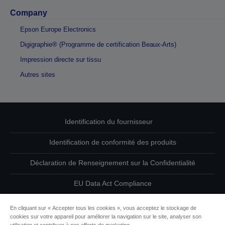
Company
Epson Europe Electronics
Digigraphie® (Programme de certification Beaux-Arts)
Impression directe sur tissu
Autres sites
Identification du fournisseur
Identification de conformité des produits
Déclaration de Renseignement sur la Confidentialité
EU Data Act Compliance
Contactez-nous au sujet de vos données
En cliquant sur « Accepter tous les cookies », vous acceptez le stockage de
cookies sur votre appareil pour améliorer la navigation sur le site, analyser son
Informations sur les cookies