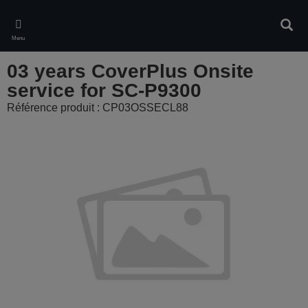
Skip
to
Rech
main
Menu
content
03 years CoverPlus Onsite
service for SC-P9300
Référence produit : CP03OSSECL88