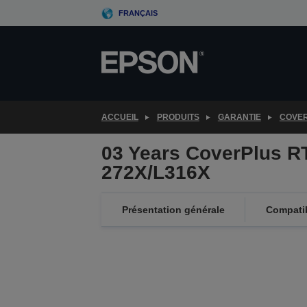
Skip
FRANÇAIS
to
main
content
ACCUEIL
PRODUITS
GARANTIE
COVE
03 Years CoverPlus RT
272X/L316X
Présentation générale
Compatib