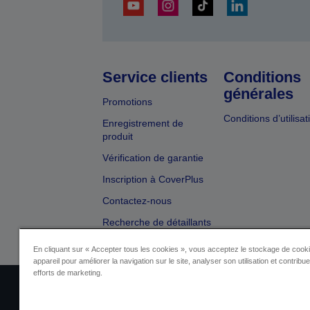
Service clients
Conditions
générales
Promotions
Conditions d’utilisat
Enregistrement de
produit
Vérification de garantie
Inscription à CoverPlus
Contactez-nous
Recherche de détaillants
En cliquant sur « Accepter tous les cookies », vous acceptez le stockage de cooki
appareil pour améliorer la navigation sur le site, analyser son utilisation et contribu
efforts de marketing.
Identification du fournisseur
Identificatio