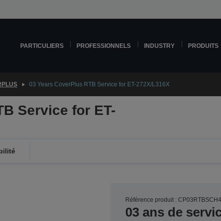
PARTICULIERS
PROFESSIONNELS
INDUSTRY
PRODUITS
RPLUS
03 Years CoverPlus RTB Service for ET-272X/L316X
B Service for ET-
ilité
Référence produit : CP03RTBSCH
03 ans de servi