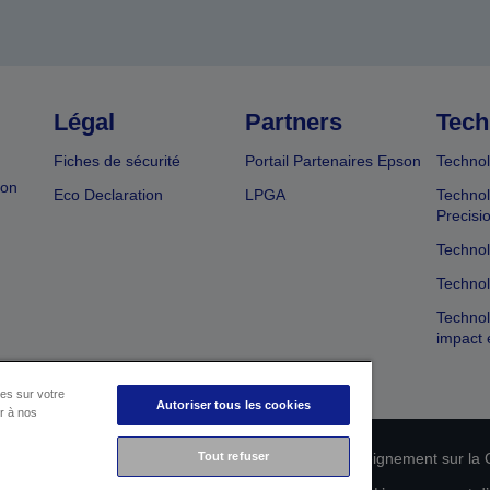
Légal
Partners
Tech
Fiches de sécurité
Portail Partenaires Epson
Technol
ion
Eco Declaration
LPGA
Technol
Precisi
Technol
Technol
Technol
impact 
es sur votre
Autoriser tous les cookies
er à nos
n de conformité des produits
Tout refuser
Déclaration de Renseignement sur la C