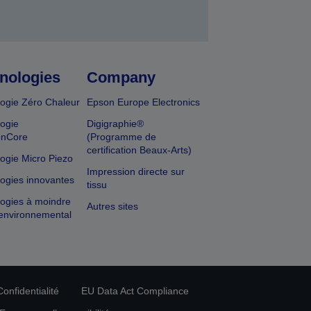
nologies
Company
ogie Zéro Chaleur
Epson Europe Electronics
ogie
Digigraphie®
onCore
(Programme de
certification Beaux-Arts)
ogie Micro Piezo
Impression directe sur
ogies innovantes
tissu
ogies à moindre
Autres sites
environnemental
onfidentialité
EU Data Act Compliance