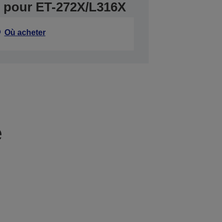
er pour ET-272X/L316X
Où acheter
e