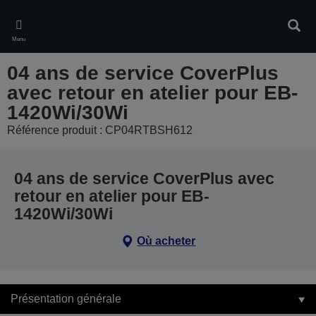
Skip
to
Rech
main
Menu
content
04 ans de service CoverPlus
avec retour en atelier pour EB-
1420Wi/30Wi
Référence produit : CP04RTBSH612
04 ans de service CoverPlus avec
retour en atelier pour EB-
1420Wi/30Wi
Où acheter
Présentation générale