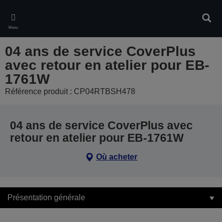
Skip
to
Rech
main
Menu
content
04 ans de service CoverPlus
avec retour en atelier pour EB-
1761W
Référence produit : CP04RTBSH478
04 ans de service CoverPlus avec
retour en atelier pour EB-1761W
Où acheter
Présentation générale