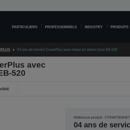
PARTICULIERS
PROFESSIONNELS
INDUSTRY
PRODUITS
RPLUS
04 ans de service CoverPlus avec retour en atelier pour EB-520
erPlus avec
 EB-520
ilité
Référence produit : CP04RTBSH67
04 ans de servi