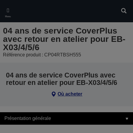
Skip
to
Rech
main
Menu
content
04 ans de service CoverPlus
avec retour en atelier pour EB-
X03/4/5/6
Référence produit : CP04RTBSH555
04 ans de service CoverPlus avec
retour en atelier pour EB-X03/4/5/6
Où acheter
Présentation générale