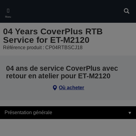
Skip
to
Rech
main
Menu
content
04 Years CoverPlus RTB
Service for ET-M2120
Référence produit : CP04RTBSCJ18
04 ans de service CoverPlus avec
retour en atelier pour ET-M2120
Où acheter
Présentation générale