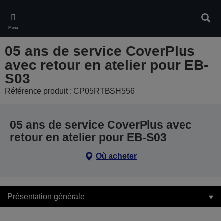
Skip
to
Rech
main
Menu
content
05 ans de service CoverPlus
avec retour en atelier pour EB-
S03
Référence produit : CP05RTBSH556
05 ans de service CoverPlus avec
retour en atelier pour EB-S03
Où acheter
Présentation générale