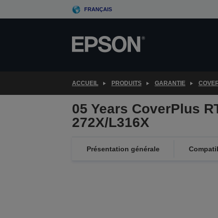
Skip
FRANÇAIS
to
main
content
ACCUEIL
PRODUITS
GARANTIE
COVE
05 Years CoverPlus RT
272X/L316X
Présentation générale
Compatib