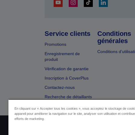
Service clients
Conditions
générales
Promotions
Conditions d’utilisat
Enregistrement de
produit
Vérification de garantie
Inscription à CoverPlus
Contactez-nous
Recherche de détaillants
En cliquant sur « Accepter tous les cookies », vous acceptez le stockage de cooki
appareil pour améliorer la navigation sur le site, analyser son utilisation et contribu
efforts de marketing.
Identification du fournisseur
Identificatio