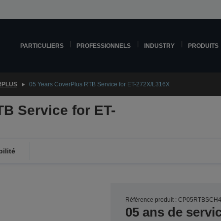
PARTICULIERS
PROFESSIONNELS
INDUSTRY
PRODUITS
RPLUS
05 Years CoverPlus RTB Service for ET-272X/L316X
B Service for ET-
ilité
Référence produit : CP05RTBSCH
05 ans de servi