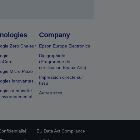
nologies
Company
ogie Zéro Chaleur
Epson Europe Electronics
ogie
Digigraphie®
onCore
(Programme de
certification Beaux-Arts)
ogie Micro Piezo
Impression directe sur
ogies innovantes
tissu
ogies à moindre
Autres sites
environnemental
onfidentialité
EU Data Act Compliance