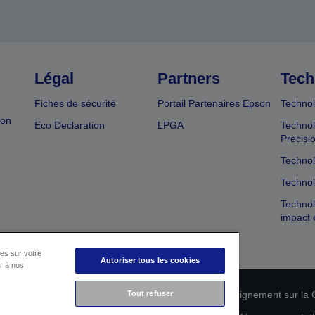
Légal
Partners
Tech
Fiches de sécurité
Portail Partenaires Epson
Technol
ion
Eco Declaration
LPGA
Technol
Precisi
Technol
Technol
Technol
impact 
es sur votre
Autoriser tous les cookies
er à nos
n de conformité des produits
Tout refuser
Déclaration de Renseignement sur la C