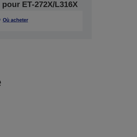
er pour ET-272X/L316X
Où acheter
e