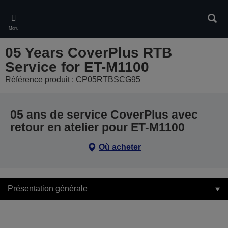
Skip
to
Rech
main
Menu
content
05 Years CoverPlus RTB
Service for ET-M1100
Référence produit : CP05RTBSCG95
05 ans de service CoverPlus avec
retour en atelier pour ET-M1100
Où acheter
Présentation générale